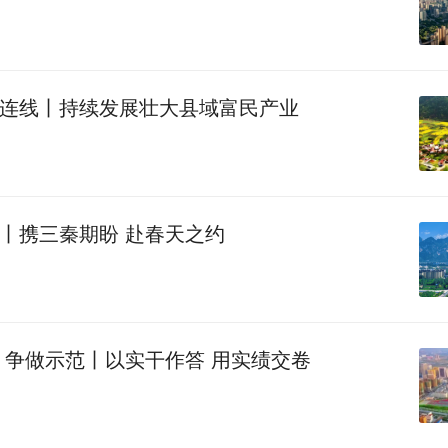
连线丨持续发展壮大县域富民产业
丨携三秦期盼 赴春天之约
 争做示范丨以实干作答 用实绩交卷