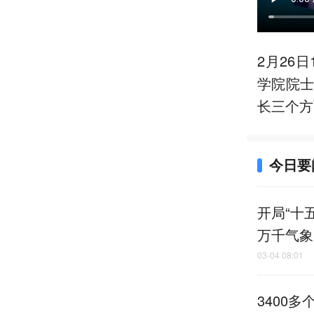
2月26
学院院
长三个方
今日要
开局“十
万千气象
03-04 08:01
3400