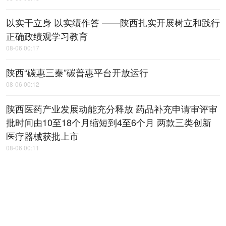
以实干立身 以实绩作答 ——陕西扎实开展树立和践行
正确政绩观学习教育
08-06 00:17
陕西“碳惠三秦”碳普惠平台开放运行
08-06 00:12
陕西医药产业发展动能充分释放 药品补充申请审评审
批时间由10至18个月缩短到4至6个月 两款三类创新
医疗器械获批上市
08-06 00:11
旬阳：风雨中，​干群同心守护家园
08-06 00:10
“他总是冲在前面” ——追记汉中市南
郑区立峰村党总支书记李杨