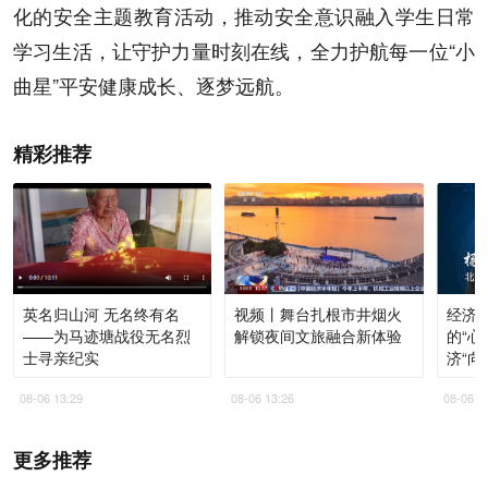
化的安全主题教育活动，推动安全意识融入学生日常
学习生活，让守护力量时刻在线，全力护航每一位“小
曲星”平安健康成长、逐梦远航。
精彩推荐
英名归山河 无名终有名
视频丨舞台扎根市井烟火
经济
——为马迹塘战役无名烈
解锁夜间文旅融合新体验
的“心
士寻亲纪实
济“向
08-06 13:29
08-06 13:26
08-06 1
更多推荐