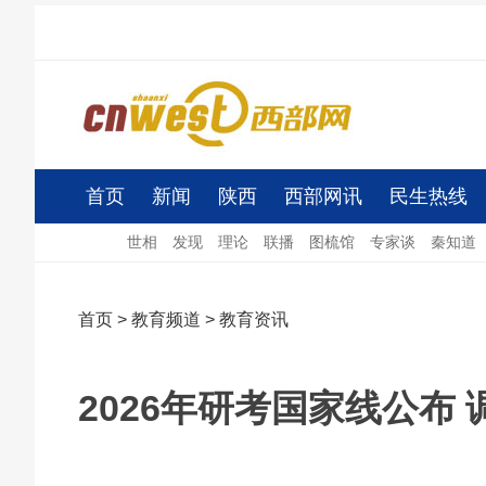
首页
新闻
陕西
西部网讯
民生热线
世相
发现
理论
联播
图梳馆
专家谈
秦知道
首页
>
教育频道
>
教育资讯
2026年研考国家线公布 