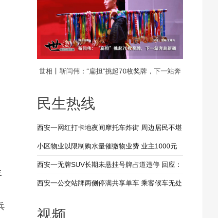
世相丨靳闫伟：“扁担”挑起70枚奖牌，下一站奔
赴新疆
民生热线
西安一网红打卡地夜间摩托车炸街 周边居民不堪
其扰 回应：将持续开展专项整治行动
小区物业以限制购水量催缴物业费 业主1000元
装修押金抵扣物业费 兴平市住建局：已责令物业
西安一无牌SUV长期未悬挂号牌占道违停 回应：
生
整改
驾驶人被记9分罚款200元
西安一公交站牌两侧停满共享单车 乘客候车无处
落脚 回应：已督促清理 加大巡查力度
兵
视频