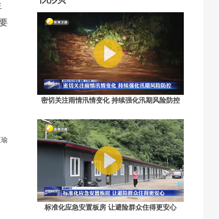
生
要
密切关注雨情汛情变化 持续强化汛期风险防控
王瑜
标准化应急安置板房 让避险群众住得更安心