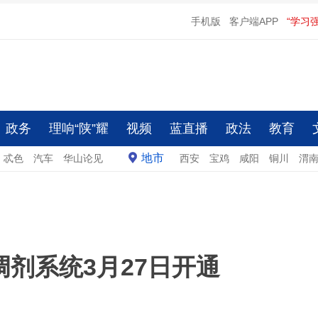
手机版
客户端APP
“学习
政务
理响“陕”耀
视频
蓝直播
政法
教育
地市
忒色
汽车
华山论见
西安
宝鸡
咸阳
铜川
渭
调剂系统3月27日开通