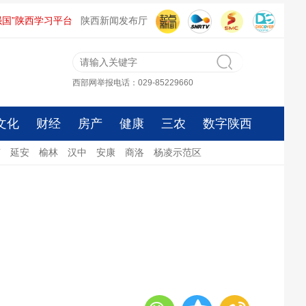
强国”陕西学习平台
陕西新闻发布厅
西部网举报电话：029-85229660
文化
财经
房产
健康
三农
数字陕西
南
延安
榆林
汉中
安康
商洛
杨凌示范区