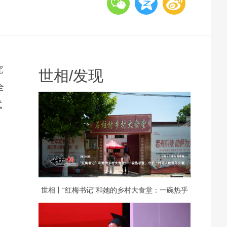
究
世相
/
发现
全
试
世相丨“红梅书记”和她的乡村大食堂：一碗热乎
饭，守护一村老人的晚年安康