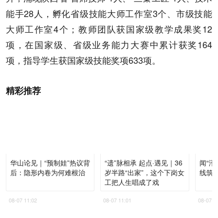
能手28人，孵化省级技能大师工作室3个、市级技能
大师工作室4个；教师团队获国家级教学成果奖12
项，在国家级、省级业务能力大赛中累计获奖164
项，指导学生获国家级技能奖项633项。
精彩推荐
华山论见｜“预制娃”热议背
“遗”脉相承 起点·遇见｜36
闻“汛
后：隐形内卷为何难根治
岁半路“出家”，这个下岗女
线筑进
工把人生唱成了戏
08-07 11:02
08-07 11:01
08-07 1