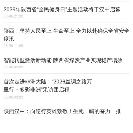
2026年陕西省“全民健身日”主题活动将于汉中启幕
08-06 21:30
陕西：坚持人民至上 生命至上 全力以赴确保全省安全
度汛
08-06 11:06
智能转型激活新动能 陕西省煤炭产业实现稳产增效
08-06 03:05
首次走进非洲大陆！“2026丝绸之路万
里行・多彩非洲”采访团启程
08-06 03:03
陕西汉中：向逆行英雄致敬！生死一瞬的奋力一推