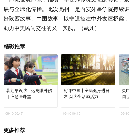
展与全球化传播。此次亮相，是西安外事学院持续讲
好陕西故事、中国故事，以非遗搭建中外友谊桥梁，
助力中美民间交往的又一实践。（武凡）
精彩推荐
暑期早设防，远离眼外伤
好评中国丨全民健身进日
央广
｜应急医课堂
常 烟火生活添活力
国“蓝
08-10 06:47
08-10 06:45
08-10 0
更多推荐