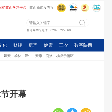
强国”陕西学习平台
陕西新闻发布厅
西部网举报电话：029-85229660
文化
财经
房产
健康
三农
数字陕西
南
延安
榆林
汉中
安康
商洛
杨凌示范区
术节开幕