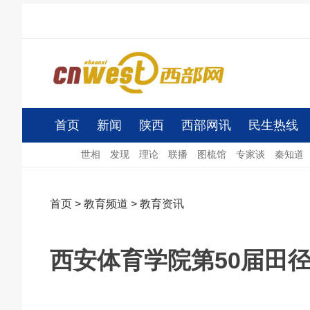
首页
新闻
陕西
西部网讯
民生热线
世相
发现
理论
联播
图梳馆
专家谈
秦知道
首页
>
教育频道
>
教育资讯
西安体育学院第50届田径