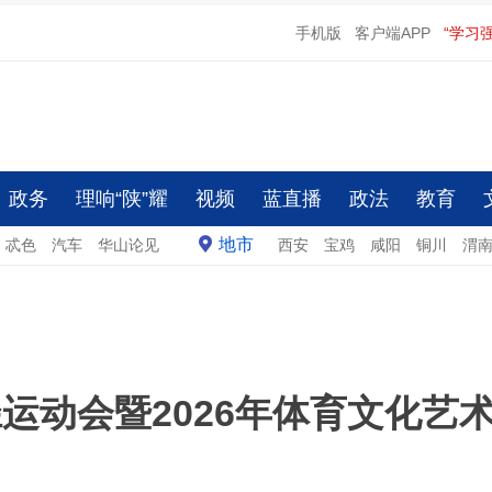
手机版
客户端APP
“学习
政务
理响“陕”耀
视频
蓝直播
政法
教育
地市
忒色
汽车
华山论见
西安
宝鸡
咸阳
铜川
渭
运动会暨2026年体育文化艺