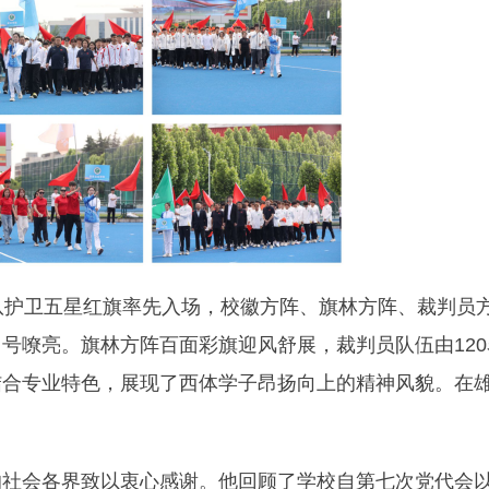
队护卫五星红旗率先入场，校徽方阵、旗林方阵、裁判员
号嘹亮。旗林方阵百面彩旗迎风舒展，裁判员队伍由120
结合专业特色，展现了西体学子昂扬向上的精神风貌。在
。
的社会各界致以衷心感谢。他回顾了学校自第七次党代会