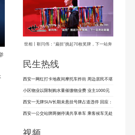
世相丨靳闫伟：“扁担”挑起70枚奖牌，下一站奔
举
赴新疆
民生热线
长
西安一网红打卡地夜间摩托车炸街 周边居民不堪
其扰 回应：将持续开展专项整治行动
小区物业以限制购水量催缴物业费 业主1000元
装修押金抵扣物业费 兴平市住建局：已责令物业
西安一无牌SUV长期未悬挂号牌占道违停 回应：
整改
驾驶人被记9分罚款200元
西安一公交站牌两侧停满共享单车 乘客候车无处
落脚 回应：已督促清理 加大巡查力度
视频