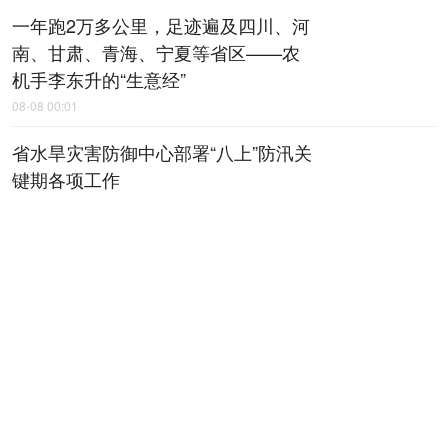
一年跑2万多公里，足迹遍及四川、河
南、甘肃、青海、宁夏等省区——农
机手李东升的“生意经”
08-08 00:01
省水旱灾害防御中心部署“八上”防汛关
键期各项工作
08-08 00:03
陕西加强能源领域汛期安全生产管理
08-08 00:04
风雨砺初心 坚守护通途——陕西筑牢
汛期高速公路安全防线
08-08 00:04