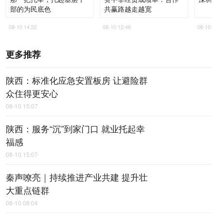
部的为民底色
共赢路越走越宽
08-10 14:22
08-10 12:46
08-10 1
更多推荐
陕西：标准化应急安置板房 让避险群
众住得更安心
08-10 15:07
陕西：服务“沉”到家门口 就业托起幸
福感
08-10 15:07
秦声嘹亮｜持续推进产业共建 提升壮
大重点链群
08-10 08:04