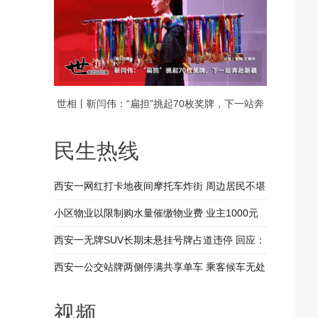
世相丨靳闫伟：“扁担”挑起70枚奖牌，下一站奔
赴新疆
民生热线
西安一网红打卡地夜间摩托车炸街 周边居民不堪
其扰 回应：将持续开展专项整治行动
小区物业以限制购水量催缴物业费 业主1000元
装修押金抵扣物业费 兴平市住建局：已责令物业
西安一无牌SUV长期未悬挂号牌占道违停 回应：
整改
驾驶人被记9分罚款200元
西安一公交站牌两侧停满共享单车 乘客候车无处
落脚 回应：已督促清理 加大巡查力度
视频