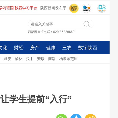
“学习强国”陕西学习平台
陕西新闻发布厅
西部网举报电话：029-85229660
文化
财经
房产
健康
三农
数字陕西
南
延安
榆林
汉中
安康
商洛
杨凌示范区
让学生提前“入行”