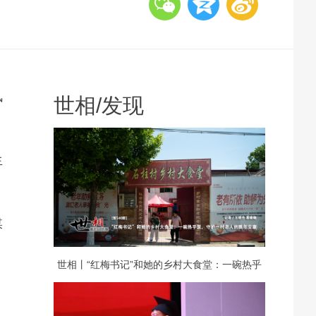
风
世相
/
发现
生
媒
。
世相丨“红梅书记”和她的乡村大食堂：一碗热乎
饭，守护一村老人的晚年安康