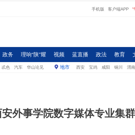
手机版
客户端APP
政务
理响“陕”耀
视频
蓝直播
政法
教育
地市
忒色
汽车
华山论见
西安
宝鸡
咸阳
铜川
渭
西安外事学院数字媒体专业集群