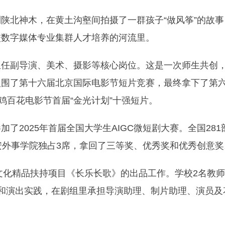
陕北神木，在黄土沟壑间拍摄了一群孩子“做风筝”的故事
校数字媒体专业集群人才培养的河流里。
担任副导演、美术、摄影等核心岗位。这是一次师生共创
入围了第十六届北京国际电影节短片竞赛，最终拿下了第
鸡百花电影节首届“金光计划”十强短片。
了2025年首届全国大学生AIGC微短剧大赛。全国281
安外事学院独占3席，拿回了三等奖、优秀奖和优秀创意奖
大文化精品扶持项目《长乐长歌》的出品工作。学校2名教师
和演出实践，在剧组里承担导演助理、制片助理、演员及